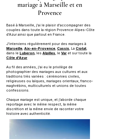
mariage à Marseille et en
Provence
Basé à Marseille, j'ai le plaisir d'accompagner des
couples dans toute la région Provence-Alpes-Côte
d'Azur ainsi que partout en France.
J'interviens régulièrement pour des mariages à
Marseille
,
Aix-en-Provence
,
Cassis
, La
Ciotat
,
dans le
Luberon
, les
Alpilles
, le
Var
et sur toute la
Côte
d'Azur
.
Au fil des années, j'ai eu le privilège de
photographier des mariages aux cultures et aux
traditions très variées : cérémonies civiles,
religieuses ou laïques, mariages orientaux, franco-
maghrébins, multiculturels et unions de toutes
confessions.
Chaque mariage est unique, et j'aborde chaque
reportage avec le même respect, la même
discrétion et la même envie de raconter votre
histoire avec authenticité.