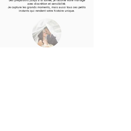
Des préparatifs jusqu'à la soirée, je raconte votre mariage
avec discrétion et sensibilité.
Je capture les grands moments, mais aussi tous ces petits
instants qui rendent votre histoire unique.
Après le mariage
Chaque photographie est soigneusement sélectionnée et
travaillée afin de conserver une cohérence et une émotion
particulière.
Vous recevez ensuite une galerie privée qui vous permet de
revivre cette journée et de partager vos souvenirs avec vos
proches.
Des images qui traversent les générations
Les fleurs disparaîtront.
Le lieu changera.
Les souvenirs évolueront.
Mais vos photographies resteront.
Dans quelques années, elles vous permettront de revivre
cette journée.
Plus tard, elles permettront à vos enfants de découvrir votre
histoire.